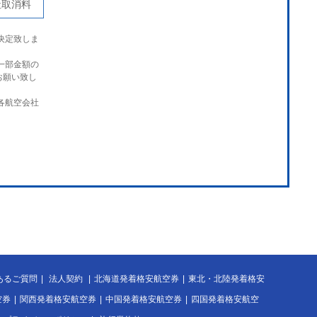
社取消料
決定致しま
一部金額の
お願い致し
各航空会社
あるご質問
|
法人契約
|
北海道発着格安航空券
|
東北・北陸発着格安
空券
|
関西発着格安航空券
|
中国発着格安航空券
|
四国発着格安航空