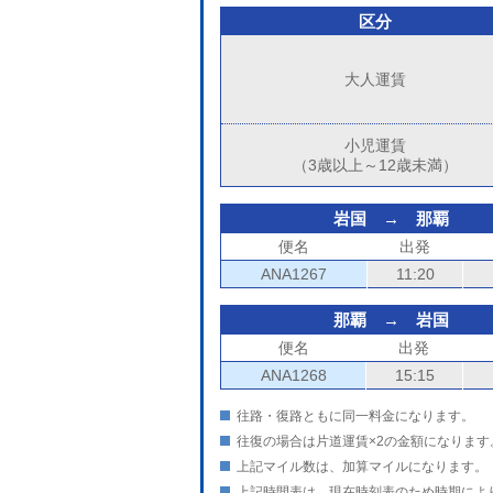
区分
大人運賃
小児運賃
（3歳以上～12歳未満）
岩国 → 那覇
便名
出発
ANA1267
11:20
那覇 → 岩国
便名
出発
ANA1268
15:15
往路・復路ともに同一料金になります。
往復の場合は片道運賃×2の金額になります
上記マイル数は、加算マイルになります。
上記時間表は、現在時刻表のため時期によ