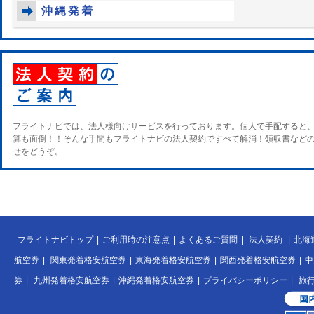
沖縄発着
フライトナビでは、法人様向けサービスを行っております。個人で手配すると
算も面倒！！そんな手間もフライトナビの法人契約ですべて解消！領収書など
せをどうぞ。
フライトナビトップ
|
ご利用時の注意点
|
よくあるご質問
|
法人契約
|
北海
航空券
|
関東発着格安航空券
|
東海発着格安航空券
|
関西発着格安航空券
|
中
券
|
九州発着格安航空券
|
沖縄発着格安航空券
|
プライバシーポリシー
|
旅