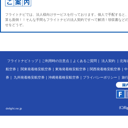
フライトナビでは、法人様向けサービスを行っております。個人で手配すると
算も面倒！！そんな手間もフライトナビの法人契約ですべて解消！領収書など
せをどうぞ。
フライトナビトップ
|
ご利用時の注意点
|
よくあるご質問
|
法人契約
|
北海
航空券
|
関東発着格安航空券
|
東海発着格安航空券
|
関西発着格安航空券
|
中
券
|
九州発着格安航空券
|
沖縄発着格安航空券
|
プライバシーポリシー
|
旅
delight.ne.jp