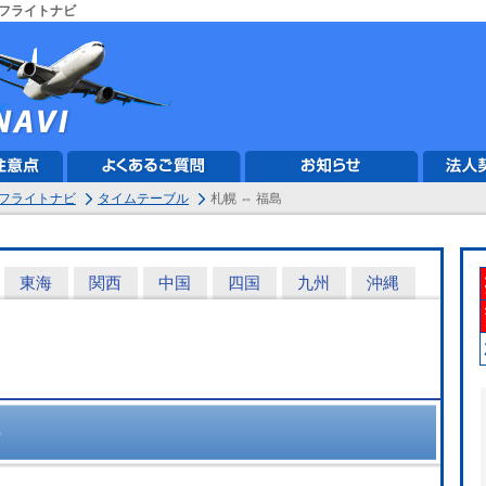
フライトナビ
フライトナビ
タイムテーブル
札幌 ⇔ 福島
東海
関西
中国
四国
九州
沖縄
ト